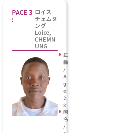
PACE 3
ロイス
チェムヌ
:
ング
Loice,
CHEMN
UNG
年
齢
/
A
g
e
2
8
国
名
/