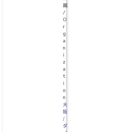
属
/
O
r
g
a
n
i
z
a
t
i
o
n
大
阪
/
ダ