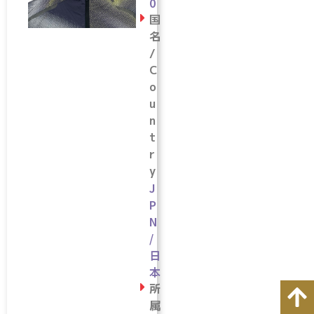
0
国
名
/
C
o
u
n
t
r
y
J
P
N
/
日
本
所
属