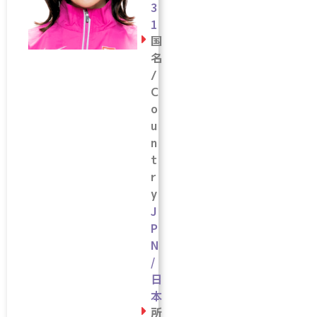
3
1
国
名
/
C
o
u
n
t
r
y
J
P
N
/
日
本
所