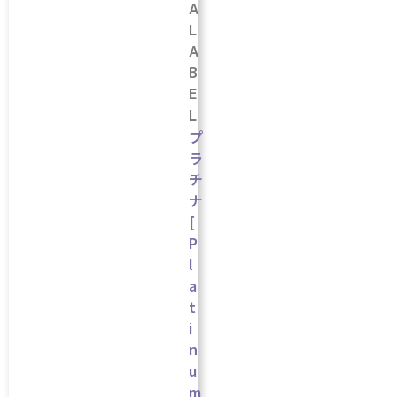
A
L
A
B
E
L
プ
ラ
チ
ナ
[
P
l
a
t
i
n
u
m