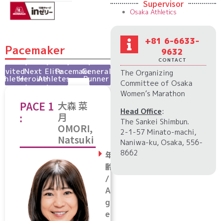
Supervisor
Osaka Athletics
+81 6-6633-
Pacemaker
9632
CONTACT
Invited
Next
Elite
Pacemaker
General
The Organizing
thletes
Heroine
Athletes
Runner
Committee of Osaka
Women’s Marathon
PACE 1
大森 菜
Head Office
:
月
:
The Sankei Shimbun.
OMORI,
2-1-57 Minato-machi,
Natsuki
Naniwa-ku, Osaka, 556-
8662
年
齢
/
A
g
e