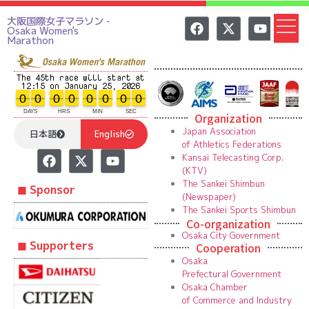
大阪国際女子マラソン -
Osaka Women's
Marathon
The 45th race will start at
12:15 on January 25, 2026
0
0
0
0
0
0
0
0
0
0
0
0
0
0
0
0
DAYS
HRS
MIN
SEC
Organization
Japan Association
日本語
English
of Athletics Federations
Kansai Telecasting Corp.
(KTV)
The Sankei Shimbun
◼︎ Sponsor
(Newspaper)
The Sankei Sports Shimbun
Co-organization
Osaka City Government
◼︎ Supporters
Cooperation
Osaka
Prefectural Government
Osaka Chamber
of Commerce and Industry