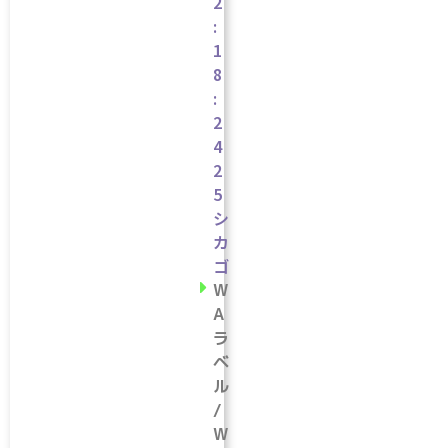
2
:
1
8
:
2
4
2
5
シ
カ
ゴ
W
A
ラ
ベ
ル
/
W