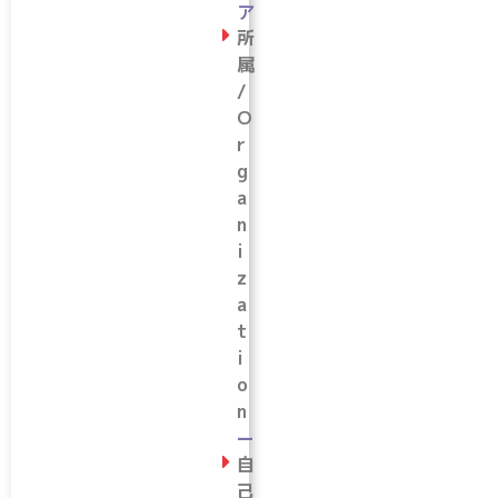
ア
所
属
/
O
r
g
a
n
i
z
a
t
i
o
n
ー
自
己