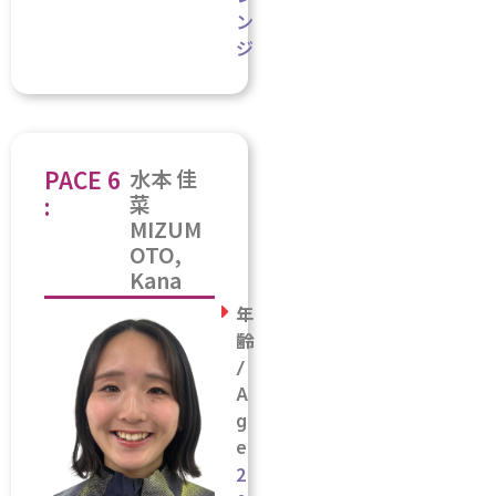
ン
ジ
PACE 6
水本 佳
菜
:
MIZUM
OTO,
Kana
年
齢
/
A
g
e
2