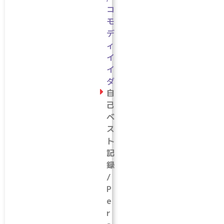
コ
モ
デ
ィ
イ
イ
ダ
自
己
ベ
ス
ト
記
録
/
P
e
r