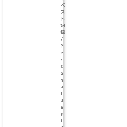
ベ
ス
ト
記
録
/
P
e
r
s
o
n
a
l
B
e
s
t