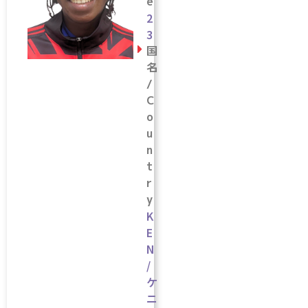
e
2
3
国
名
/
C
o
u
n
t
r
y
K
E
N
/
ケ
ニ