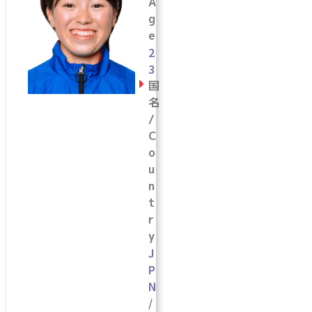
A
g
e
2
3
国
名
/
C
o
u
n
t
r
y
J
P
N
/