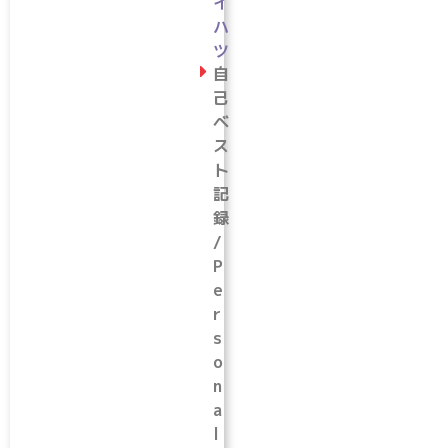
イ
ハ
ツ
自
己
ベ
ス
ト
記
録
/
P
e
r
s
o
n
a
l