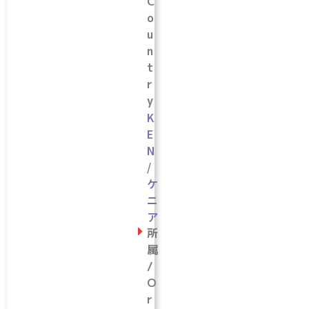
C
o
u
n
t
r
y
K
E
N
/
ケ
ニ
ア
所
属
/
O
r