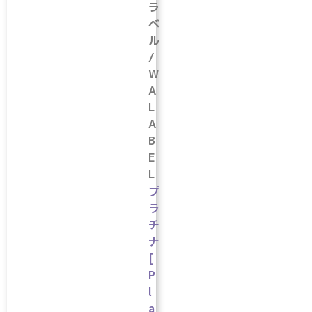
ラ
ベ
ル
/
W
A
L
A
B
E
L
プ
ラ
チ
ナ
[
P
l
a