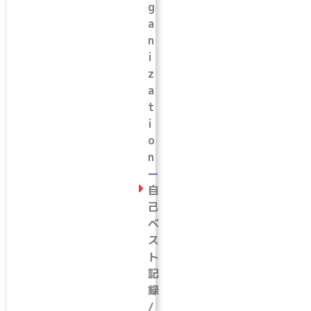
g
a
n
i
z
a
t
i
o
n
ー
自
己
ベ
ス
ト
記
録
/