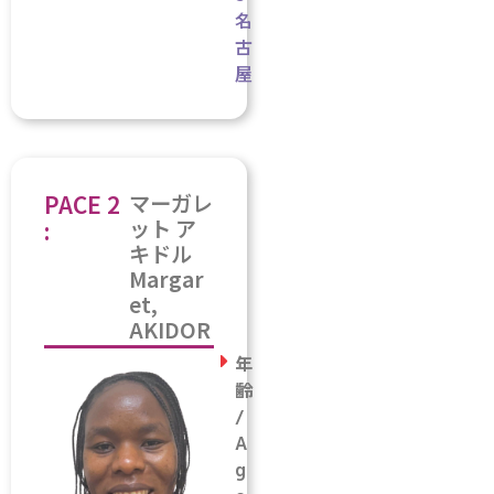
名
古
屋
PACE 2
マーガレ
ット ア
:
キドル
Margar
et,
AKIDOR
年
齢
/
A
g