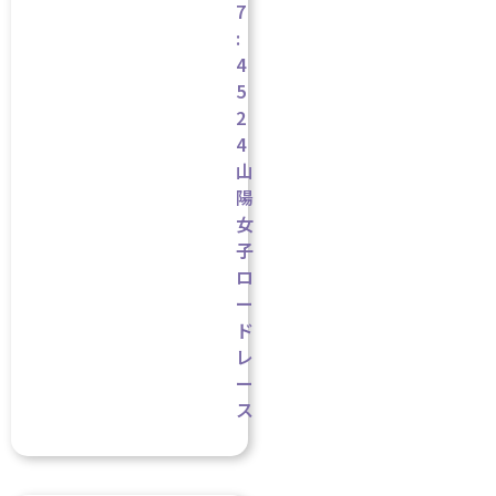
7
:
4
5
2
4
山
陽
女
子
ロ
ー
ド
レ
ー
ス