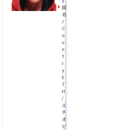
8
国
名
/
C
o
u
n
t
r
y
E
T
H
/
エ
チ
オ
ピ