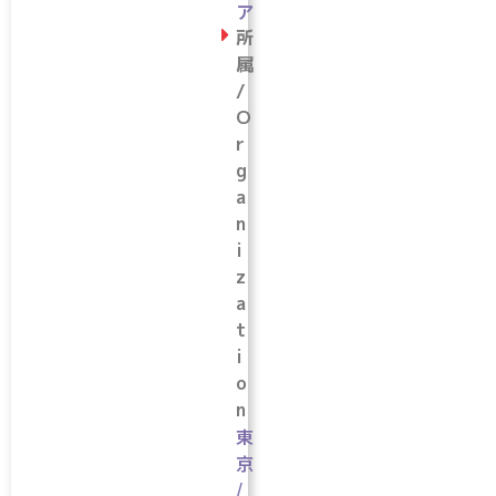
ア
所
属
/
O
r
g
a
n
i
z
a
t
i
o
n
東
京
/