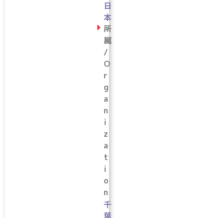
日
本
所
属
/
O
r
g
a
n
i
z
a
t
i
o
n
千
葉