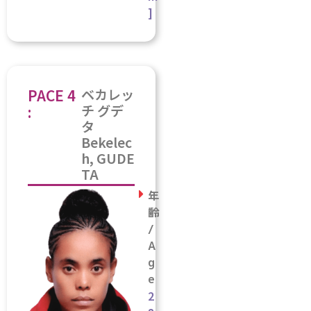
]
PACE 4
ベカレッ
チ グデ
:
タ
Bekelec
h, GUDE
TA
年
齢
/
A
g
e
2