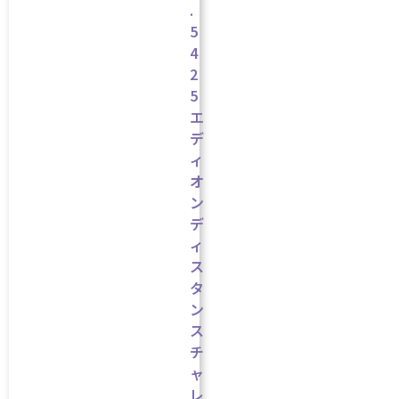
.
5
4
2
5
エ
デ
ィ
オ
ン
デ
ィ
ス
タ
ン
ス
チ
ャ
レ