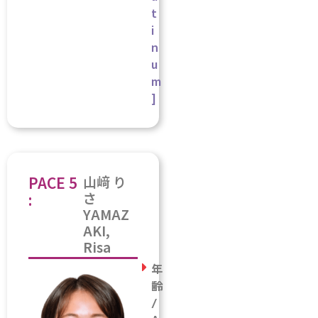
t
i
n
u
m
]
PACE 5
山﨑 り
さ
:
YAMAZ
AKI,
Risa
年
齢
/