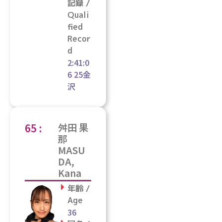
記録 /
Quali
fied
Recor
d
2:41:0
6 25金
沢
65 :
舛田 果
那
MASU
DA,
Kana
年齢 /
Age
36