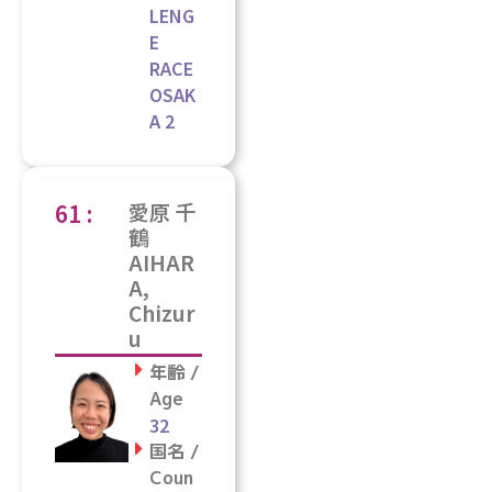
LENG
E
RACE
OSAK
A 2
61 :
愛原 千
鶴
AIHAR
A,
Chizur
u
年齢 /
Age
32
国名 /
Coun