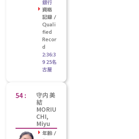
銀行
資格
記録 /
Quali
fied
Recor
d
2:36:3
9 25名
古屋
54 :
守内 美
結
MORIU
CHI,
Miyu
年齢 /