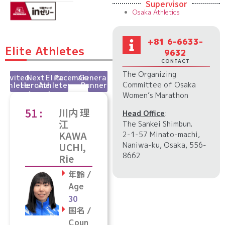
Supervisor
Osaka Athletics
+81 6-6633-
Elite Athletes
9632
CONTACT
The Organizing
Invited
Next
Elite
Pacemaker
General
Athletes
Heroine
Athletes
Runner
Committee of Osaka
Women’s Marathon
51 :
川内 理
Head Office
:
江
The Sankei Shimbun.
KAWA
2-1-57 Minato-machi,
Naniwa-ku, Osaka, 556-
UCHI,
8662
Rie
年齢 /
Age
30
国名 /
Coun