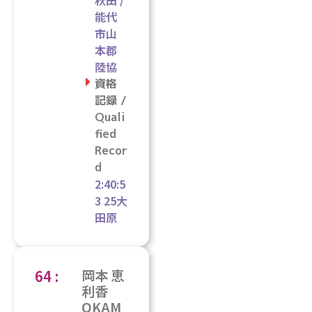
秋田 /
能代
市山
本郡
陸協
資格
記録 /
Quali
fied
Recor
d
2:40:5
3 25大
田原
64 :
岡本 恵
利香
OKAM