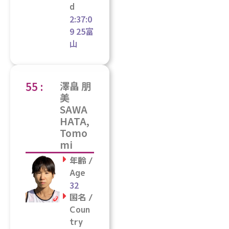
d
2:37:0
9 25富
山
55 :
澤畠 朋
美
SAWA
HATA,
Tomo
mi
年齢 /
Age
32
国名 /
Coun
try