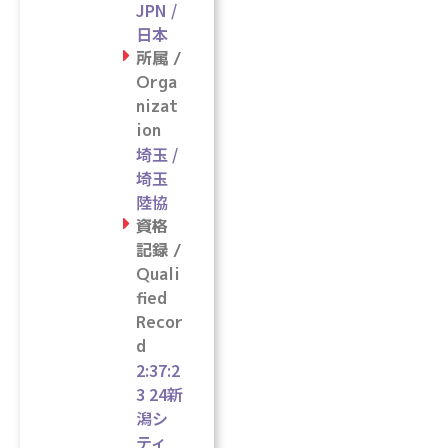
JPN /
日本
所属 /
Orga
nizat
ion
埼玉 /
埼玉
陸協
資格
記録 /
Quali
fied
Recor
d
2:37:2
3 24新
潟シ
ティ