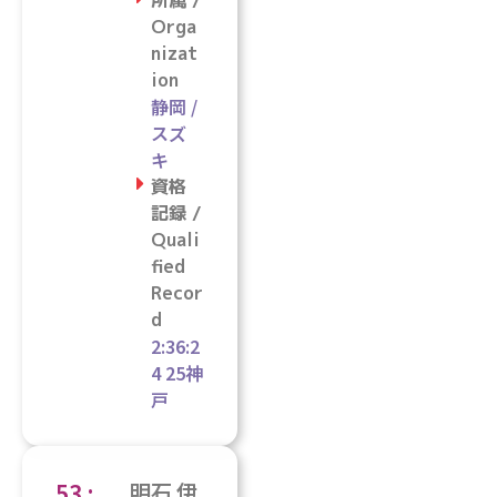
所属 /
Orga
nizat
ion
静岡 /
スズ
キ
資格
記録 /
Quali
fied
Recor
d
2:36:2
4 25神
戸
53 :
明石 伊