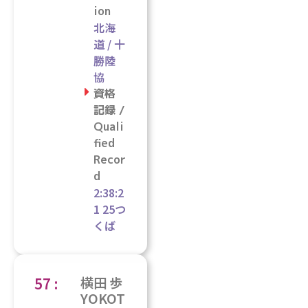
ion
北海
道 / 十
勝陸
協
資格
記録 /
Quali
fied
Recor
d
2:38:2
1 25つ
くば
57 :
横田 歩
YOKOT