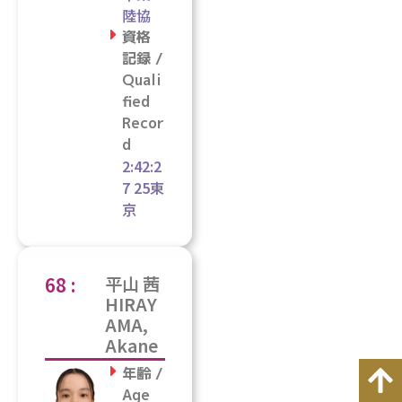
陸協
資格
記録 /
Quali
fied
Recor
d
2:42:2
7 25東
京
68 :
平山 茜
HIRAY
AMA,
Akane
年齢 /
Age