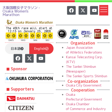
大阪国際女子マラソン -
Osaka Women's
Marathon
The 45th race will start at
12:15 on January 25, 2026
0
0
0
0
0
0
0
0
0
0
0
0
0
0
0
0
DAYS
HRS
MIN
SEC
Organization
Japan Association
日本語
English
of Athletics Federations
Kansai Telecasting Corp.
(KTV)
The Sankei Shimbun
◼︎ Sponsor
(Newspaper)
The Sankei Sports Shimbun
Co-organization
Osaka City Government
◼︎ Supporters
Cooperation
Osaka
Prefectural Government
Osaka Chamber
of Commerce and Industry