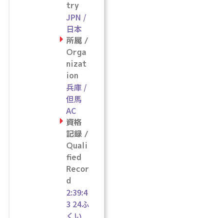
try
JPN /
日本
所属 /
Orga
nizat
ion
兵庫 /
但馬
AC
資格
記録 /
Quali
fied
Recor
d
2:39:4
3 24ふ
くい