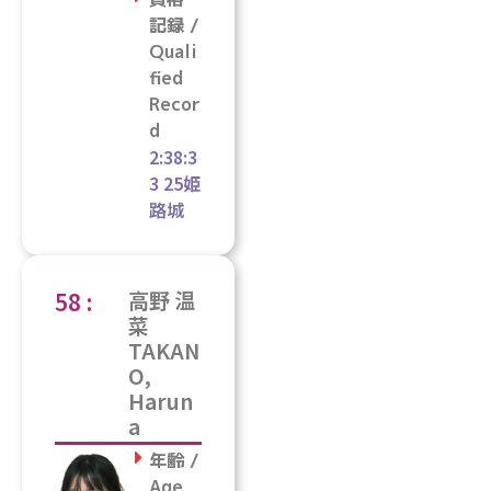
記録 /
Quali
fied
Recor
d
2:38:3
3 25姫
路城
58 :
高野 温
菜
TAKAN
O,
Harun
a
年齢 /
Age