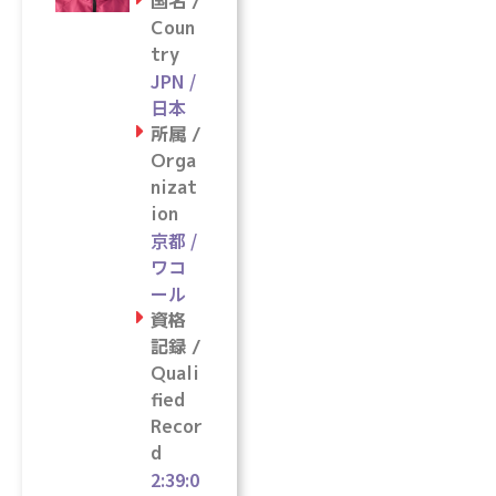
国名 /
Coun
try
JPN /
日本
所属 /
Orga
nizat
ion
京都 /
ワコ
ール
資格
記録 /
Quali
fied
Recor
d
2:39:0