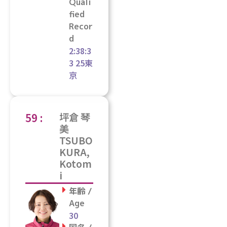
Quali
fied
Recor
d
2:38:3
3 25東
京
59 :
坪倉 琴
美
TSUBO
KURA,
Kotom
i
年齢 /
Age
30