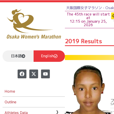
大阪国際女子マラソン - Osaka 
The 45th race will start
at
12:15 on January 25,
2026
2019 Results
日本語
English
Home
Outline
S
E
Athletes Data