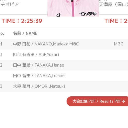
エチオピア
天満屋（岡山
TIME：2:25:39
TIME：2
o.
名前 / NAME
1
中野 円花 / NAKANO,Madoka MGC
MGC
3
阿部 有香里 / ABE,Yukari
2
田中 華絵 / TANAKA,Hanae
田中 智美 / TANAKA,Tomomi
3
大森 菜月 / OMORI,Natsuki
大会記録 PDF / Results PDF