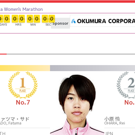
Women's Marathon
0
0
0
0
0
0
0
0
0
0
0
0
0
0
0
0
Sponsor
DAYS
HRS
MIN
SEC
No.7
No
ファツマ・サド
小原 怜
ADO, Fatuma
OHARA, Rei
TH
JPN