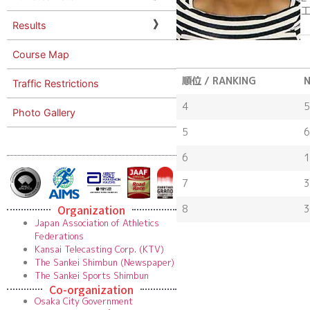
Results
Course Map
順位 / RANKING
N
Traffic Restrictions
4
5
Photo Gallery
5
6
6
1
7
3
Organization
8
3
Japan Association of Athletics
Federations
Kansai Telecasting Corp. (KTV)
The Sankei Shimbun (Newspaper)
The Sankei Sports Shimbun
Co-organization
Osaka City Government